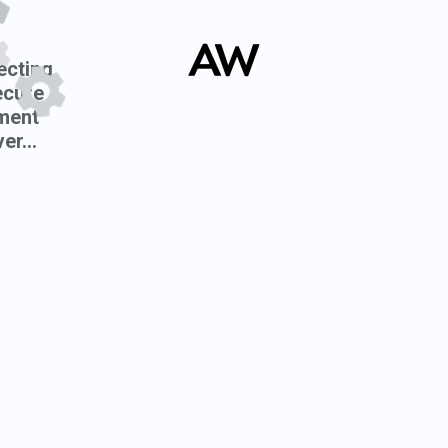
cting
ecure
ment
er...